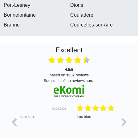
Port-Lesney
Dions
Bonnefontaine
Couladère
Branne
Courcelles-sur-Aire
Excellent
4.5/5
based on
1307
reviews
see some of the reviews here.
06.08.2026
05.08.2026
tres bien
Satisfait,