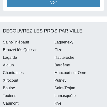
Voir
DÉCOUVREZ LES PROS PAR VILLE
Saint-Thiébault
Laquenexy
Brouzet-lès-Quissac
Cize
Lagarde
Hauteroche
Aiglun
Bargème
Chantraines
Maucourt-sur-Orne
Xirocourt
Pulney
Bouloc
Saint-Trojan
Toutens
Lamasquère
Caumont
Rye