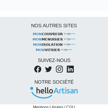
NOS AUTRES SITES
MON
COUVREUR
MON
MENUISIER
MON
ISOLATION
MON
VITRIER
SUIVEZ-NOUS
NOTRE SOCIÉTÉ
Mentions Légales
|
CGU