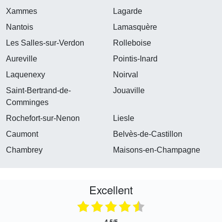
Xammes
Lagarde
Nantois
Lamasquère
Les Salles-sur-Verdon
Rolleboise
Aureville
Pointis-Inard
Laquenexy
Noirval
Saint-Bertrand-de-
Jouaville
Comminges
Rochefort-sur-Nenon
Liesle
Caumont
Belvès-de-Castillon
Chambrey
Maisons-en-Champagne
Excellent
4.5/5