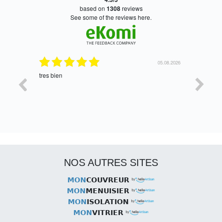
based on
1308
reviews
see some of the reviews here.
05.08.2026
05.08.2026
Satisfait, retour rapide !
oui, merc
NOS AUTRES SITES
MON
COUVREUR
MON
MENUISIER
MON
ISOLATION
MON
VITRIER