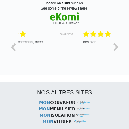
based on
1309
reviews
see some of the reviews here.
06.08.2026
05.08.2026
tres bien
Satisfait,
NOS AUTRES SITES
MON
COUVREUR
MON
MENUISIER
MON
ISOLATION
MON
VITRIER