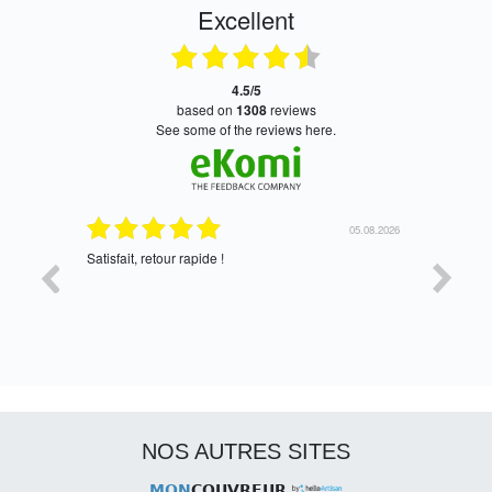
Excellent
4.5/5
based on
1308
reviews
see some of the reviews here.
05.08.2026
05.08.2026
Satisfait, retour rapide !
oui, merc
NOS AUTRES SITES
MON
COUVREUR