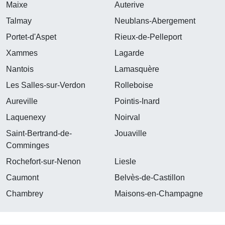
Maixe
Auterive
Talmay
Neublans-Abergement
Portet-d'Aspet
Rieux-de-Pelleport
Xammes
Lagarde
Nantois
Lamasquère
Les Salles-sur-Verdon
Rolleboise
Aureville
Pointis-Inard
Laquenexy
Noirval
Saint-Bertrand-de-
Jouaville
Comminges
Rochefort-sur-Nenon
Liesle
Caumont
Belvès-de-Castillon
Chambrey
Maisons-en-Champagne