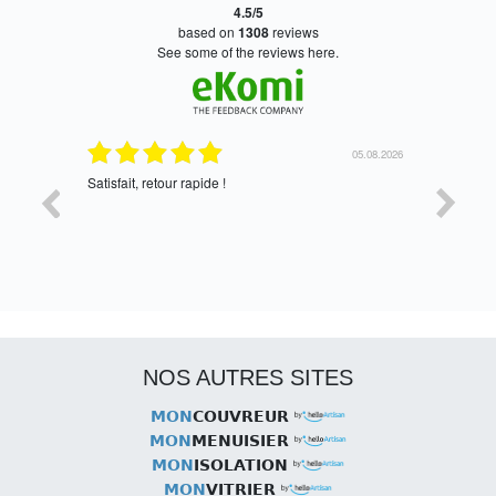
4.5/5
based on
1308
reviews
see some of the reviews here.
05.08.2026
05.08.2026
Satisfait, retour rapide !
oui, merc
NOS AUTRES SITES
MON
COUVREUR
MON
MENUISIER
MON
ISOLATION
MON
VITRIER