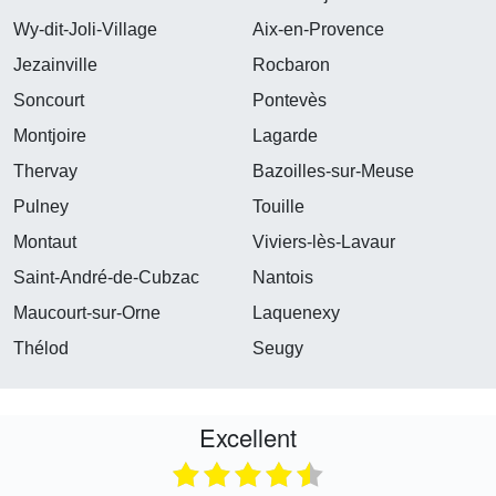
Wy-dit-Joli-Village
Aix-en-Provence
Jezainville
Rocbaron
Soncourt
Pontevès
Montjoire
Lagarde
Thervay
Bazoilles-sur-Meuse
Pulney
Touille
Montaut
Viviers-lès-Lavaur
Saint-André-de-Cubzac
Nantois
Maucourt-sur-Orne
Laquenexy
Thélod
Seugy
Excellent