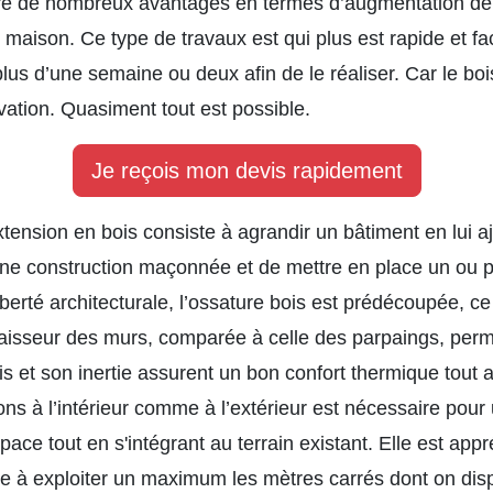
re de nombreux avantages en termes d’augmentation de s
 maison. Ce type de travaux est qui plus est rapide et f
plus d’une semaine ou deux afin de le réaliser. Car le boi
vation. Quasiment tout est possible.
Je reçois mon devis rapidement
xtension en bois consiste à agrandir un bâtiment en lui a
ne construction maçonnée et de mettre en place un ou p
berté architecturale, l’ossature bois est prédécoupée, ce 
épaisseur des murs, comparée à celle des parpaings, perm
is et son inertie assurent un bon confort thermique tout a
ons à l’intérieur comme à l’extérieur est nécessaire pour 
space tout en s'intégrant au terrain existant. Elle est a
che à exploiter un maximum les mètres carrés dont on dis