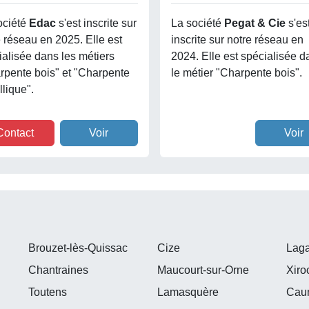
ociété
Edac
s'est inscrite sur
La société
Pegat & Cie
s'es
e réseau en 2025. Elle est
inscrite sur notre réseau en
ialisée dans les métiers
2024. Elle est spécialisée d
rpente bois" et "Charpente
le métier "Charpente bois".
lique".
Contact
Voir
Voir
Brouzet-lès-Quissac
Cize
Lag
Chantraines
Maucourt-sur-Orne
Xiro
Toutens
Lamasquère
Cau