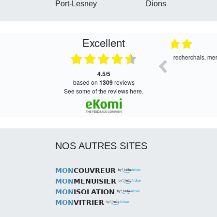
Port-Lesney
Dions
Excellent
05.08.2026
05.08.2026
Satisfait, retour rapide !
Très bon servi
4.5/5
based on
1309
reviews
see some of the reviews here.
NOS AUTRES SITES
MON
COUVREUR
MON
MENUISIER
MON
ISOLATION
MON
VITRIER