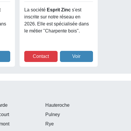
t
La société
Esprit Zinc
s'est
inscrite sur notre réseau en
ans
2026. Elle est spécialisée dans
le métier "Charpente bois".
Contact
Voir
arde
Hauteroche
court
Pulney
mont
Rye