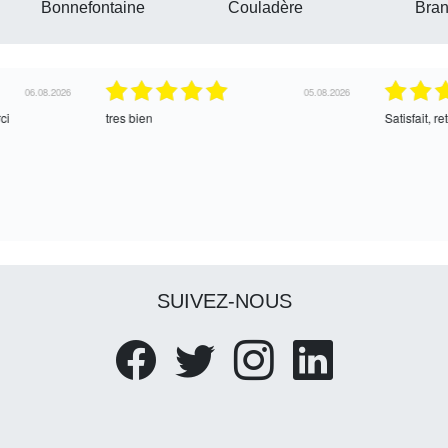
Bonnefontaine
Couladère
Bra
04.08.2026
04.08.2026
ce !
oui, merci
SUIVEZ-NOUS