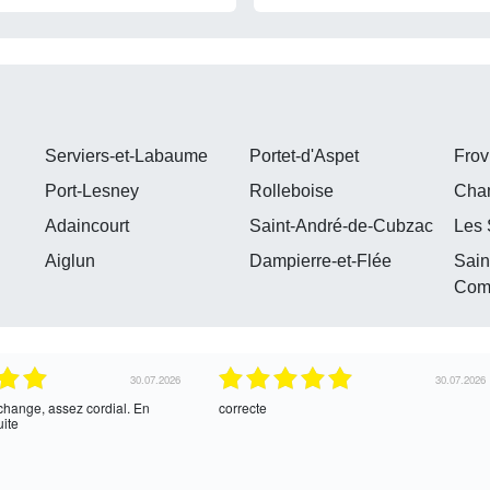
Serviers-et-Labaume
Portet-d'Aspet
Frov
Port-Lesney
Rolleboise
Cha
Adaincourt
Saint-André-de-Cubzac
Les 
Aiglun
Dampierre-et-Flée
Sain
Com
30.07.2026
30.07.2026
’échange, assez cordial. En
correcte
uite