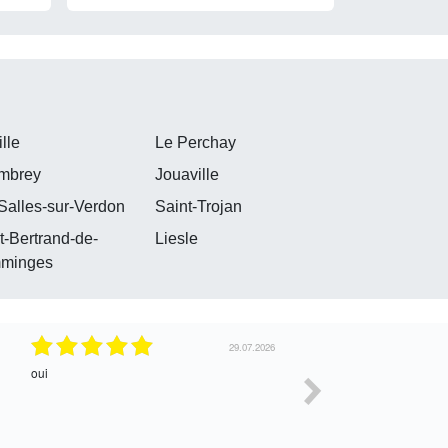
ille
Le Perchay
mbrey
Jouaville
Salles-sur-Verdon
Saint-Trojan
t-Bertrand-de-
Liesle
minges
29.07.2026
oui
Parfait