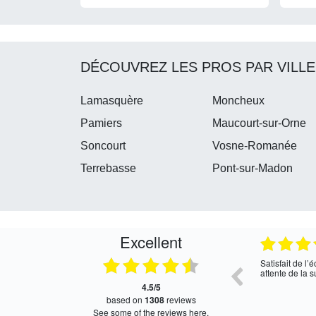
DÉCOUVREZ LES PROS PAR VILLE
Lamasquère
Moncheux
Pamiers
Maucourt-sur-Orne
Soncourt
Vosne-Romanée
Terrebasse
Pont-sur-Madon
Excellent
05.08.2026
04.08.2026
oui, merci
Satisfait de l
attente de la s
4.5/5
based on
1308
reviews
see some of the reviews here.