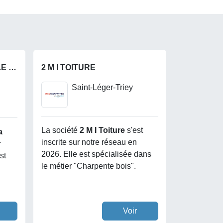
CHARPENTE DE LA BELLE ETOILE
2 M I TOITURE
Saint-Léger-Triey
La société
2 M I Toiture
s'est
a
inscrite sur notre réseau en
r
2026. Elle est spécialisée dans
st
le métier "Charpente bois".
Voir