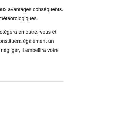
reux
avantages
conséquents.
 météorologiques.
protègera en outre, vous et
constituera également un
égliger, il embellira votre