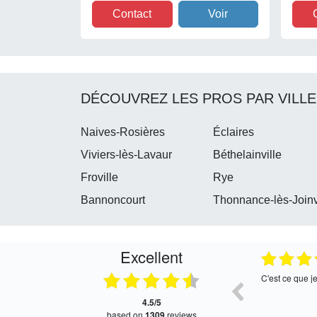
Contact
Voir
DÉCOUVREZ LES PROS PAR VILLE
Naives-Rosières
Éclaires
Viviers-lès-Lavaur
Béthelainville
Froville
Rye
Bannoncourt
Thonnance-lès-Joinv
Excellent
05.08.2026
05.08.2026
Satisfait, retour rapide !
Très bon servi
4.5/5
based on
1309
reviews