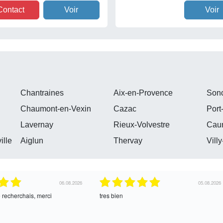
Contact
Voir
Voir
Chantraines
Aix-en-Provence
Sonc
Chaumont-en-Vexin
Cazac
Port
Lavernay
Rieux-Volvestre
Cau
ille
Aiglun
Thervay
Vill
04.08.2026
04.08.2026
ce !
oui, merci