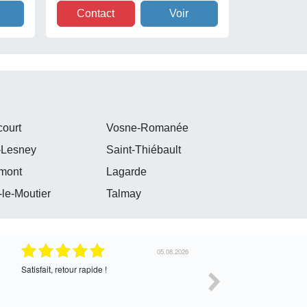
Contact
Voir
ourt
Vosne-Romanée
-Lesney
Saint-Thiébault
mont
Lagarde
y-le-Moutier
Talmay
30.07.2026
Satisfait de l’échange, assez cordial. En
correcte
attente de la suite