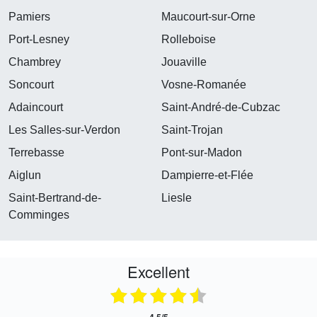
Pamiers
Maucourt-sur-Orne
Port-Lesney
Rolleboise
Chambrey
Jouaville
Soncourt
Vosne-Romanée
Adaincourt
Saint-André-de-Cubzac
Les Salles-sur-Verdon
Saint-Trojan
Terrebasse
Pont-sur-Madon
Aiglun
Dampierre-et-Flée
Saint-Bertrand-de-
Liesle
Comminges
Excellent