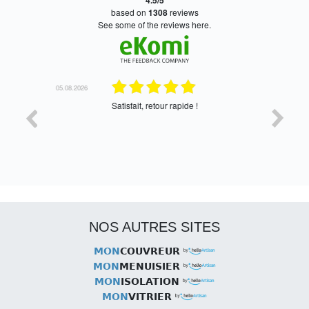
4.5/5
based on
1308
reviews
see some of the reviews here.
05.08.2026
05.08.2026
Satisfait, retour rapide !
oui, merc
NOS AUTRES SITES
MON
COUVREUR
MON
MENUISIER
MON
ISOLATION
MON
VITRIER