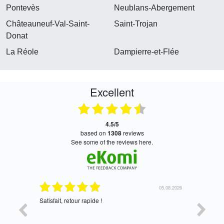
Pontevès
Neublans-Abergement
Châteauneuf-Val-Saint-
Saint-Trojan
Donat
La Réole
Dampierre-et-Flée
Excellent
4.5/5
based on
1308
reviews
see some of the reviews here.
05.08.2026
05.08.2026
Satisfait, retour rapide !
oui, merc