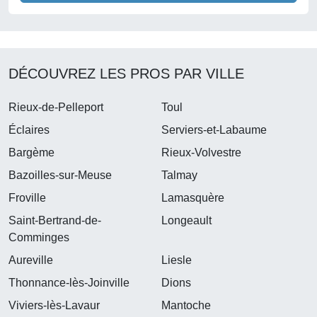
DÉCOUVREZ LES PROS PAR VILLE
Rieux-de-Pelleport
Toul
Éclaires
Serviers-et-Labaume
Bargème
Rieux-Volvestre
Bazoilles-sur-Meuse
Talmay
Froville
Lamasquère
Saint-Bertrand-de-
Longeault
Comminges
Aureville
Liesle
Thonnance-lès-Joinville
Dions
Viviers-lès-Lavaur
Mantoche