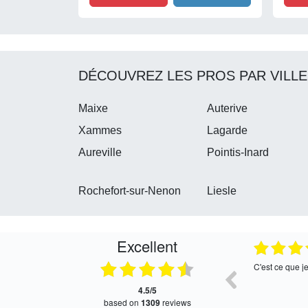
DÉCOUVREZ LES PROS PAR VILLE
Maixe
Auterive
Xammes
Lagarde
Aureville
Pointis-Inard
Rochefort-sur-Nenon
Liesle
Excellent
05.08.2026
05.08.2026
Satisfait, retour rapide !
Très bon servi
4.5/5
based on
1309
reviews