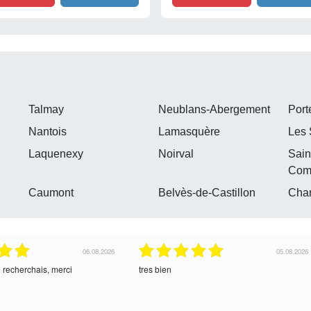
Talmay
Neublans-Abergement
Port
Nantois
Lamasquère
Les 
Laquenexy
Noirval
Sain
Com
Caumont
Belvès-de-Castillon
Cha
04.08.2026
04.08.2026
ce !
oui, merci