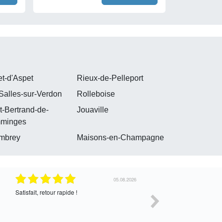
et-d'Aspet
Rieux-de-Pelleport
Salles-sur-Verdon
Rolleboise
t-Bertrand-de-
Jouaville
minges
mbrey
Maisons-en-Champagne
30.07.2026
Satisfait de l’échange, assez cordial. En
correcte
attente de la suite